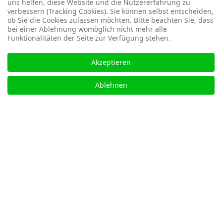
uns helfen, diese Website und die Nutzererfahrung zu
verbessern (Tracking Cookies). Sie können selbst entscheiden,
ob Sie die Cookies zulassen möchten. Bitte beachten Sie, dass
bei einer Ablehnung womöglich nicht mehr alle
Funktionalitäten der Seite zur Verfügung stehen.
Akzeptieren
Ablehnen
Die
Dietlenberger GmbH
ist
In Zusammenarbeit mit
Ihr kompetenter Partner für
regionalen Systemhäusern
klassische Serverlösungen,
und lokalen IT-Hardware-
PCs, Laptops sowie
Spezialisten finden wir für
periphere IT-Systeme. Als
Sie die passende Lösung.
Generalunternehmung
Vertrauen Sie auf unsere
bieten wir Ihnen alles aus
langjährige Erfahrung und
einer Hand – von der
unser Engagement für
Beratung über die Planung
leistungsstarke, zuverlässige